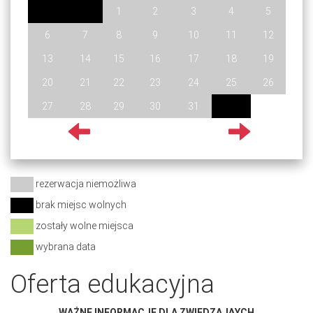
1
2
3
4
5
6
7
8
9
10
11
12
13
14
15
16
17
18
19
20
21
22
23
24
25
26
27
28
29
30
31
rezerwacja niemożliwa
brak miejsc wolnych
zostały wolne miejsca
wybrana data
Oferta edukacyjna
WAŻNE INFORMACJE DLA ZWIEDZAJĄYCH