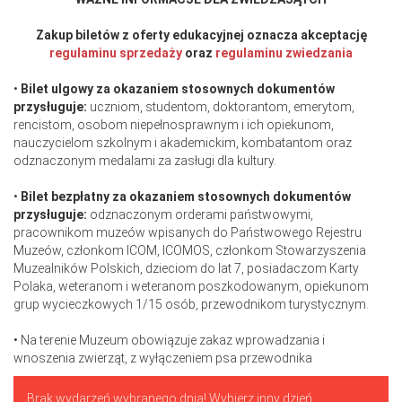
Zakup biletów z oferty edukacyjnej oznacza akceptację
regulaminu sprzedaży
oraz
regulaminu zwiedzania
•
Bilet ulgowy za okazaniem stosownych dokumentów
przysługuje:
uczniom, studentom, doktorantom, emerytom,
rencistom, osobom niepełnosprawnym i ich opiekunom,
nauczycielom szkolnym i akademickim, kombatantom oraz
odznaczonym medalami za zasługi dla kultury.
•
Bilet bezpłatny za okazaniem stosownych dokumentów
przysługuje:
odznaczonym orderami państwowymi,
pracownikom muzeów wpisanych do Państwowego Rejestru
Muzeów, członkom ICOM, ICOMOS, członkom Stowarzyszenia
Muzealników Polskich, dzieciom do lat 7, posiadaczom Karty
Polaka, weteranom i weteranom poszkodowanym, opiekunom
grup wycieczkowych 1/15 osób, przewodnikom turystycznym.
• Na terenie Muzeum obowiązuje zakaz wprowadzania i
wnoszenia zwierząt, z wyłączeniem psa przewodnika
Brak wydarzeń wybranego dnia! Wybierz inny dzień.