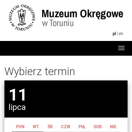
pl
|
en
Menu
Wybierz termin
11
lipca
PON
WT
ŚR
CZW
PIĄ
SOB
NIE